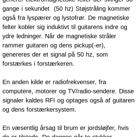
gange i sekundet
(50 hz) Støjstråling kommer
også fra lyspærer og lystofrør. De magnetiske
felter kobler sig induktivt til guitarens indre og
ydre ledninger. Når de magnetiske stråler
rammer guitaren og dens pickup(-er),
genereres der et signal på 50 hz, som
forstærkes i forstærkeren.
En anden kilde er radiofrekvenser, fra
computere, motorer og TV/radio-sendere. Disse
signaler kaldes RFI og optages også af guitaren
og dens forstærkersystem.
En væsentlig årsag til brum er jordsløjfer, hvis
de er tilstede. De dannes når to stykker