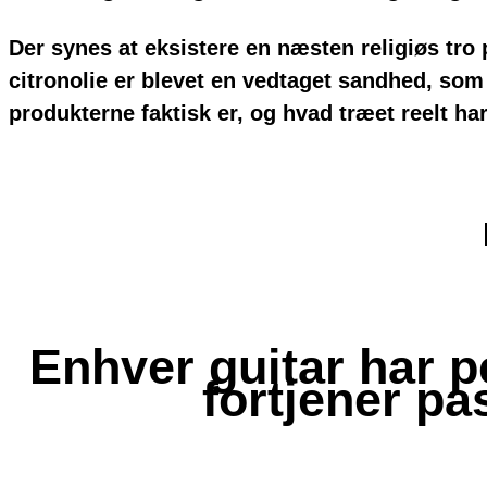
Der synes at eksistere en næsten religiøs tro
citronolie er blevet en vedtaget sandhed, so
produkterne faktisk er, og hvad træet reelt har
Læs Mere
Enhver guitar har p
fortjener pa