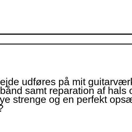
bejde udføres på mit guitarværk
e bånd samt reparation af hals 
nye strenge og en perfekt opsæ
?