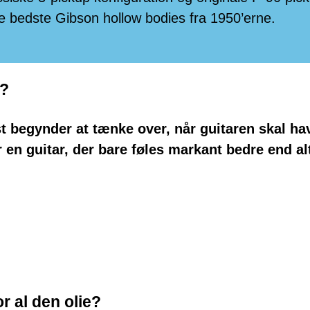
e bedste Gibson hollow bodies fra 1950’erne.
e?
st begynder at tænke over, når guitaren skal h
r en guitar, der bare føles markant bedre end al
r al den olie?