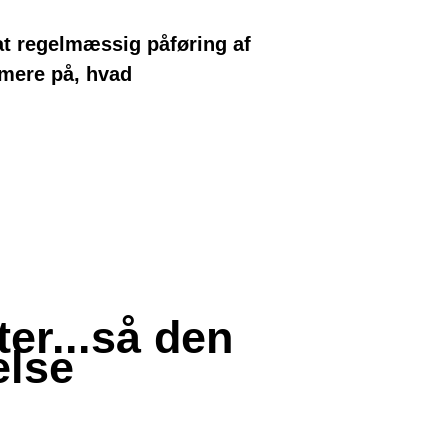
 at regelmæssig påføring af
rmere på, hvad
er...så den
else