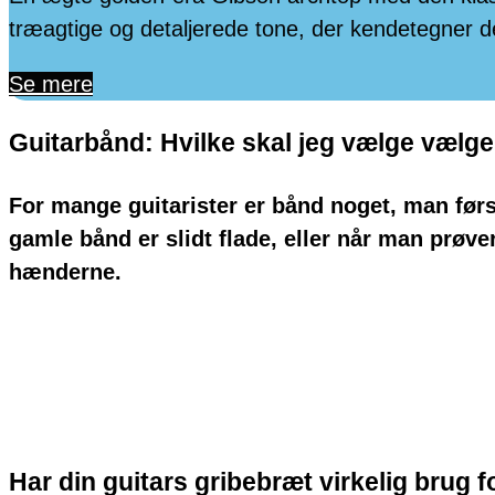
træagtige og detaljerede tone, der kendetegner d
Se mere
Guitarbånd: Hvilke skal jeg vælge vælg
For mange guitarister er bånd noget, man før
gamle bånd er slidt flade, eller når man prøve
hænderne.
Læs Mere
Har din guitars gribebræt virkelig brug fo