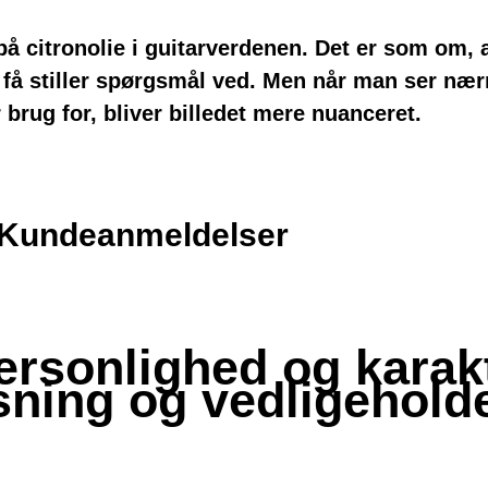
 på citronolie i guitarverdenen. Det er som om,
m få stiller spørgsmål ved. Men når man ser næ
 brug for, bliver billedet mere nuanceret.
Kundeanmeldelser
ersonlighed og karakt
sning og vedligehold