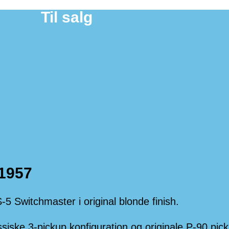
Til salg
 1957
 Switchmaster i original blonde finish.
iske 3-pickup konfiguration og originale P-90 pic