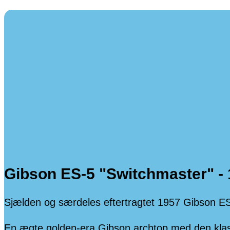
Gibson ES-5 "Switchmaster" -
Sjælden og særdeles eftertragtet 1957 Gibson ES-5
En ægte golden-era Gibson archtop med den klass