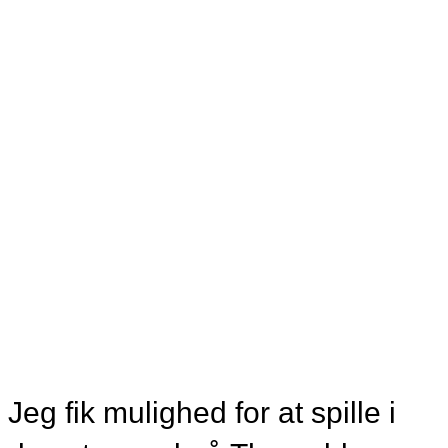
MUSIK, VIDEO
En Alhambra p
Thorvaldsens
Museum
Jeg fik mulighed for at spille i