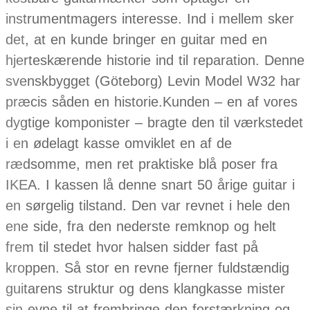
instrumentmagers interesse. Ind i mellem sker
det, at en kunde bringer en guitar med en
hjerteskærende historie ind til reparation. Denne
svenskbygget (Göteborg) Levin Model W32 har
præcis såden en historie.Kunden – en af vores
dygtige komponister – bragte den til værkstedet
i en ødelagt kasse omviklet en af de
rædsomme, men ret praktiske blå poser fra
IKEA. I kassen lå denne snart 50 årige guitar i
en sørgelig tilstand. Den var revnet i hele den
ene side, fra den nederste remknop og helt
frem til stedet hvor halsen sidder fast på
kroppen. Så stor en revne fjerner fuldstændig
guitarens struktur og dens klangkasse mister
sin evne til at frembringe den forstærkning og