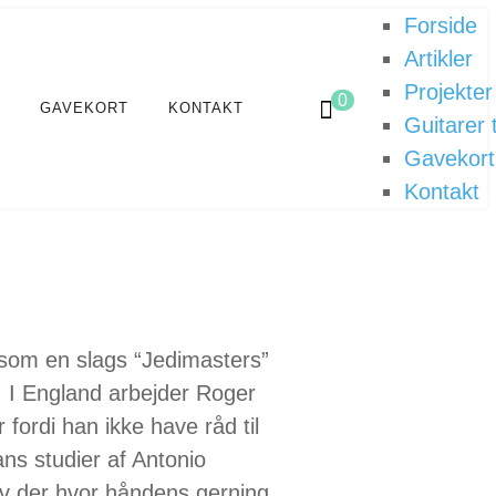
Forside
Artikler
Projekter
0
GAVEKORT
KONTAKT
Guitarer t
Gavekort
Kontakt
 som en slags “Jedimasters”
 I England arbejder Roger
 fordi han ikke have råd til
ns studier af Antonio
ev der hvor håndens gerning