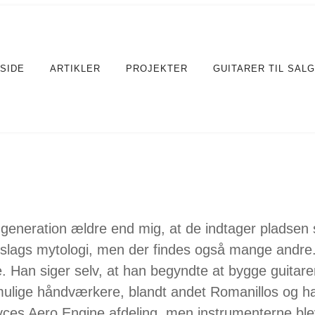
SIDE
ARTIKLER
PROJEKTER
GUITARER TIL SALG
 generation ældre end mig, at de indtager pladsen
slags mytologi, men der findes også mange andre.
e. Han siger selv, at han begyndte at bygge guitarer
mulige håndværkere, blandt andet Romanillos og ha
oyces Aero Engine afdeling, men instrumenterne bl